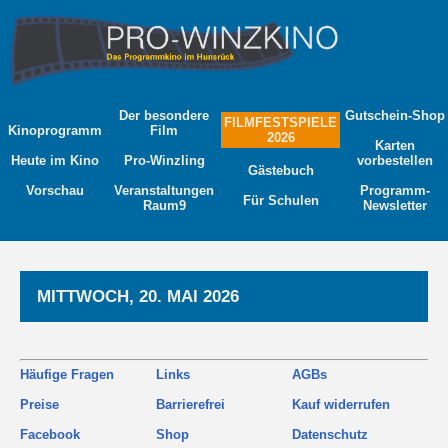
Der besondere
Gutschein-Shop
FILMFESTSPIELE
Kinoprogramm
Film
2026
Karten
Heute im Kino
Pro-Winzling
vorbestellen
Gästebuch
Vorschau
Veranstaltungen
Programm-
Für Schulen
Raum9
Newsletter
MITTWOCH, 20. MAI 2026
Häufige Fragen
Links
AGBs
Preise
Barrierefrei
Kauf widerrufen
Facebook
Shop
Datenschutz