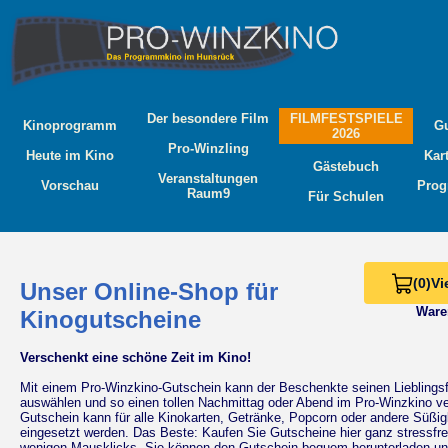
Der besondere Film
FILMFESTSPIELE
Kinoprogramm
G
2026
Pro-Winzling
Heute im Kino
Kar
Gästebuch
Veranstaltungen
Vorschau
Prog
Raum9
Für Schulen
(0)
Vi
Unser Online-Shop für
Ware
Kinogutscheine
Verschenkt eine schöne Zeit im Kino!
Mit einem Pro-Winzkino-Gutschein kann der Beschenkte seinen Lieblingsf
auswählen und so einen tollen Nachmittag oder Abend im Pro-Winzkino ve
Gutschein kann für alle Kinokarten, Getränke, Popcorn oder andere Süßig
eingesetzt werden. Das Beste: Kaufen Sie Gutscheine hier ganz stressfrei
wenigen Mausklicks. Sie können den Gutschein bequem herunterladen un