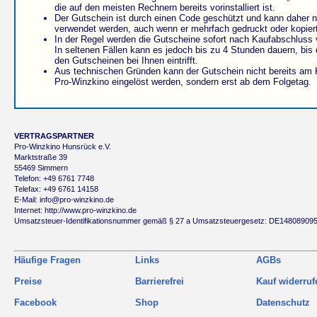
die auf den meisten Rechnern bereits vorinstalliert ist.
Der Gutschein ist durch einen Code geschützt und kann daher n
verwendet werden, auch wenn er mehrfach gedruckt oder kopiert
In der Regel werden die Gutscheine sofort nach Kaufabschluss 
In seltenen Fällen kann es jedoch bis zu 4 Stunden dauern, bis 
den Gutscheinen bei Ihnen eintrifft.
Aus technischen Gründen kann der Gutschein nicht bereits am 
Pro-Winzkino eingelöst werden, sondern erst ab dem Folgetag.
VERTRAGSPARTNER
Pro-Winzkino Hunsrück e.V.
Marktstraße 39
55469 Simmern
Telefon: +49 6761 7748
Telefax: +49 6761 14158
E-Mail: info@pro-winzkino.de
Internet: http://www.pro-winzkino.de
Umsatzsteuer-Identifikationsnummer gemäß § 27 a Umsatzsteuergesetz: DE14808909
Häufige Fragen
Links
AGBs
Preise
Barrierefrei
Kauf widerruf
Facebook
Shop
Datenschutz