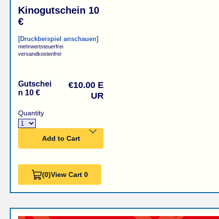
Kinogutschein 10
€
[Druckbeispiel anschauen]
mehrwertsteuerfrei
versandkostenfrei
Gutschei
€10.00 E
n 10 €
UR
Quantity
Add to Cart
(0)
View Cart 0