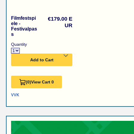
Filmfestspi
€179.00 E
ele -
UR
Festivalpas
s
Quantity
Add to Cart
(0)
View Cart 0
VVK