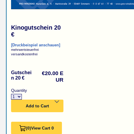
Kinogutschein 20
€
[Druckbeispiel anschauen]
mehrwertsteuerfrei
versandkostenfrei
Gutschei
€20.00 E
n 20 €
UR
Quantity
Add to Cart
(0)
View Cart 0