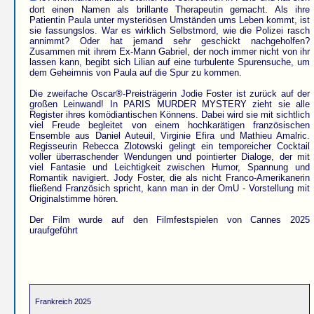
dort einen Namen als brillante Therapeutin gemacht. Als ihre
Patientin Paula unter mysteriösen Umständen ums Leben kommt, ist
sie fassungslos. War es wirklich Selbstmord, wie die Polizei rasch
annimmt? Oder hat jemand sehr geschickt nachgeholfen?
Zusammen mit ihrem Ex-Mann Gabriel, der noch immer nicht von ihr
lassen kann, begibt sich Lilian auf eine turbulente Spurensuche, um
dem Geheimnis von Paula auf die Spur zu kommen.
Die zweifache Oscar®-Preisträgerin Jodie Foster ist zurück auf der
großen Leinwand! In PARIS MURDER MYSTERY zieht sie alle
Register ihres komödiantischen Könnens. Dabei wird sie mit sichtlich
viel Freude begleitet von einem hochkarätigen französischen
Ensemble aus Daniel Auteuil, Virginie Efira und Mathieu Amalric.
Regisseurin Rebecca Zlotowski gelingt ein temporeicher Cocktail
voller überraschender Wendungen und pointierter Dialoge, der mit
viel Fantasie und Leichtigkeit zwischen Humor, Spannung und
Romantik navigiert. Jody Foster, die als nicht Franco-Amerikanerin
fließend Französich spricht, kann man in der OmU - Vorstellung mit
Originalstimme hören.
Der Film wurde auf den Filmfestspielen von Cannes 2025
uraufgeführt
Frankreich 2025