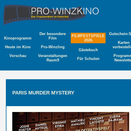
Der besondere
Gutschein-
FILMFESTSPIELE
Kinoprogramm
Film
2026
Karten
Heute im Kino
Pro-Winzling
vorbestel
Gästebuch
Vorschau
Veranstaltungen
Program
Für Schulen
Raum9
Newslett
PARIS MURDER MYSTERY