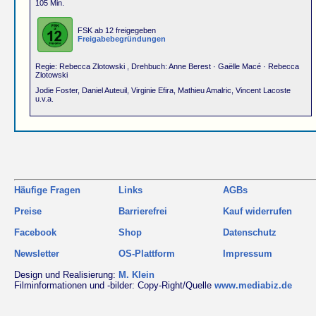
105 Min.
FSK ab 12 freigegeben
Freigabebegründungen
Regie: Rebecca Zlotowski , Drehbuch: Anne Berest · Gaëlle Macé · Rebecca
Zlotowski
Jodie Foster, Daniel Auteuil, Virginie Efira, Mathieu Amalric, Vincent Lacoste
u.v.a.
Häufige Fragen
Links
AGBs
Preise
Barrierefrei
Kauf widerrufen
Facebook
Shop
Datenschutz
Newsletter
OS-Plattform
Impressum
Design und Realisierung:
M. Klein
Filminformationen und -bilder: Copy-Right/Quelle
www.mediabiz.de