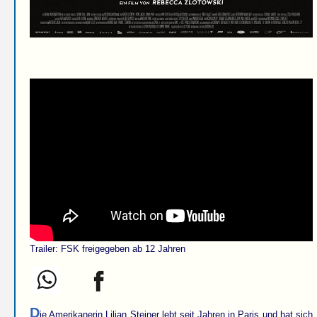
Trailer: FSK freigegeben ab 12 Jahren
D
ie Amerikanerin Lilian Steiner lebt seit Jahren in Paris und hat sich