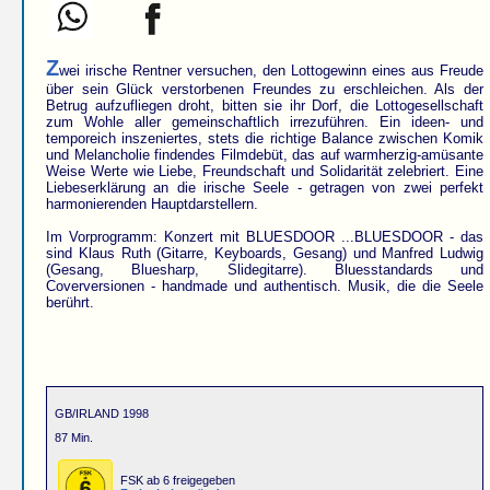
Z
wei irische Rentner versuchen, den Lottogewinn eines aus Freude
über sein Glück verstorbenen Freundes zu erschleichen. Als der
Betrug aufzufliegen droht, bitten sie ihr Dorf, die Lottogesellschaft
zum Wohle aller gemeinschaftlich irrezuführen. Ein ideen- und
temporeich inszeniertes, stets die richtige Balance zwischen Komik
und Melancholie findendes Filmdebüt, das auf warmherzig-amüsante
Weise Werte wie Liebe, Freundschaft und Solidarität zelebriert. Eine
Liebeserklärung an die irische Seele - getragen von zwei perfekt
harmonierenden Hauptdarstellern.
Im Vorprogramm: Konzert mit BLUESDOOR ...BLUESDOOR - das
sind Klaus Ruth (Gitarre, Keyboards, Gesang) und Manfred Ludwig
(Gesang, Bluesharp, Slidegitarre). Bluesstandards und
Coverversionen - handmade und authentisch. Musik, die die Seele
berührt.
GB/IRLAND 1998
87 Min.
FSK ab 6 freigegeben