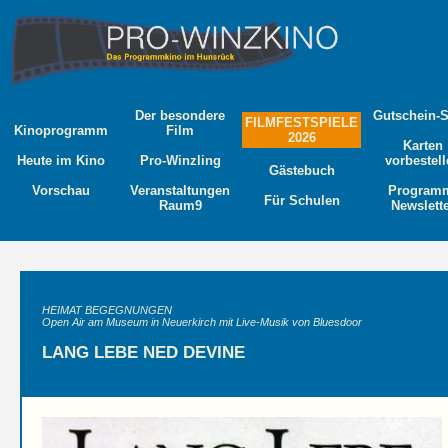
Der besondere
Gutschein-
FILMFESTSPIELE
Kinoprogramm
Film
2026
Karten
Heute im Kino
Pro-Winzling
vorbestel
Gästebuch
Vorschau
Veranstaltungen
Program
Für Schulen
Raum9
Newslett
HEIMAT BEGEGNUNGEN
Open Air am Museum in Neuerkirch mit Live-Musik von Bluesdoor
LANG LEBE NED DEVINE