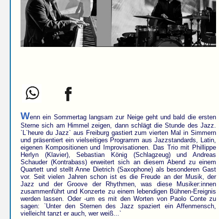
W
enn ein Sommertag langsam zur Neige geht und bald die ersten
Sterne sich am Himmel zeigen, dann schlägt die Stunde des Jazz.
`L`heure du Jazz` aus Freiburg gastiert zum vierten Mal in Simmern
und präsentiert ein vielseitiges Programm aus Jazzstandards, Latin,
eigenen Kompositionen und Improvisationen. Das Trio mit Phillippe
Herlyn (Klavier), Sebastian König (Schlagzeug) und Andreas
Schauder (Kontrabass) erweitert sich an diesem Abend zu einem
Quartett und stellt Anne Dietrich (Saxophone) als besonderen Gast
vor. Seit vielen Jahren schon ist es die Freude an der Musik, der
Jazz und der Groove der Rhythmen, was diese Musiker:innen
zusammenführt und Konzerte zu einem lebendigen Bühnen-Ereignis
werden lassen. Oder -um es mit den Worten von Paolo Conte zu
sagen: `Unter den Sternen des Jazz spaziert ein Affenmensch,
vielleicht tanzt er auch, wer weiß...`