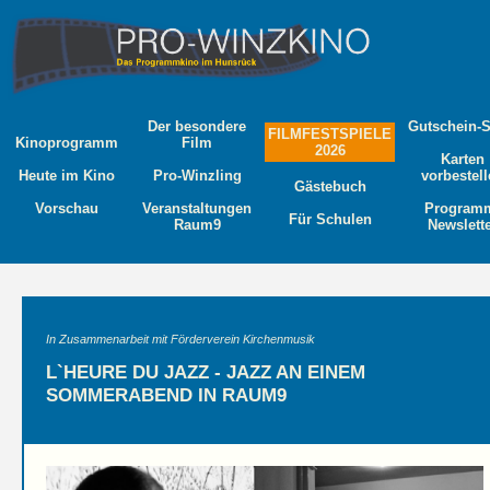
Der besondere
Gutschein-
FILMFESTSPIELE
Kinoprogramm
Film
2026
Karten
Heute im Kino
Pro-Winzling
vorbestel
Gästebuch
Vorschau
Veranstaltungen
Program
Für Schulen
Raum9
Newslett
In Zusammenarbeit mit Förderverein Kirchenmusik
L`HEURE DU JAZZ - JAZZ AN EINEM
SOMMERABEND IN RAUM9