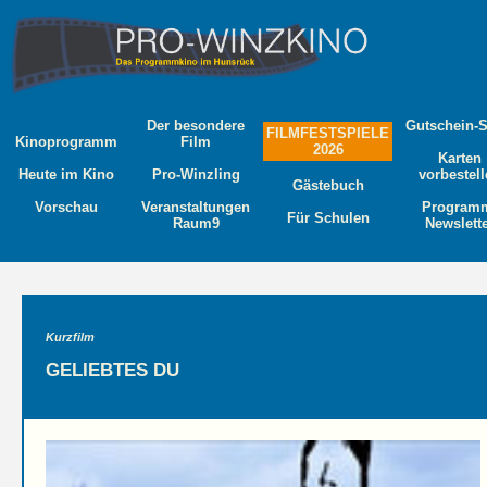
Der besondere
Gutschein-
FILMFESTSPIELE
Kinoprogramm
Film
2026
Karten
Heute im Kino
Pro-Winzling
vorbestel
Gästebuch
Vorschau
Veranstaltungen
Program
Für Schulen
Raum9
Newslett
Kurzfilm
GELIEBTES DU