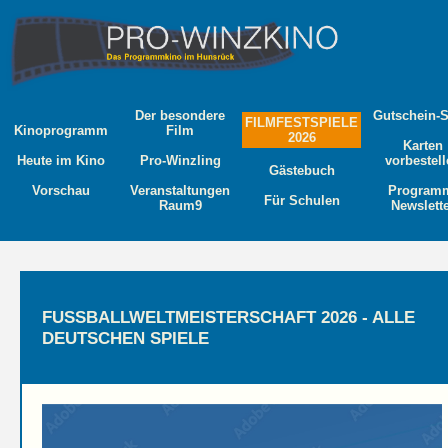
Der besondere
Gutschein-
FILMFESTSPIELE
Kinoprogramm
Film
2026
Karten
Heute im Kino
Pro-Winzling
vorbestel
Gästebuch
Vorschau
Veranstaltungen
Program
Für Schulen
Raum9
Newslett
FUSSBALLWELTMEISTERSCHAFT 2026 - ALLE
DEUTSCHEN SPIELE