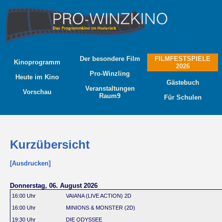
Der besondere Film
FILMFESTSPIELE
Kinoprogramm
2026
Pro-Winzling
Heute im Kino
Gästebuch
Veranstaltungen
Vorschau
Raum9
Für Schulen
Kurzübersicht
[Ausdrucken]
Donnerstag, 06. August 2026
16:00 Uhr
VAIANA (LIVE ACTION) 2D
16:00 Uhr
MINIONS & MONSTER (2D)
19:30 Uhr
DIE ODYSSEE